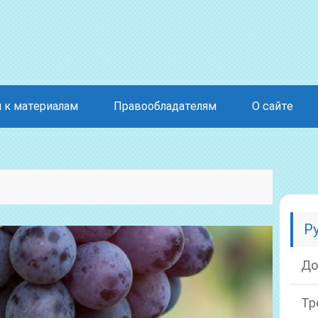
 к материалам
Правообладателям
О сайте
Р
До
Тр