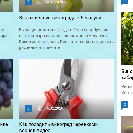
0
0
20.02.2020
Выращивание винограда в беларуси
ем
Выращивание винограда в беларуси Лучшие
ири.
сорта и выращивание винограда в Беларуси
Какой сорт выбрать Конечно, чтобы вырастить
растение и получить...
Вино
хаба
Виног
Инстр
0
0
16.02.2020
ание
Как посадить виноград черенками
весной видео