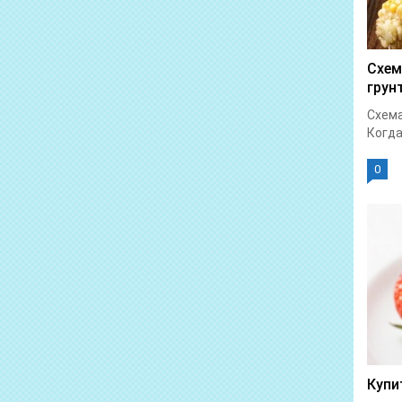
Схем
грун
Схема
Когда 
0
Купи