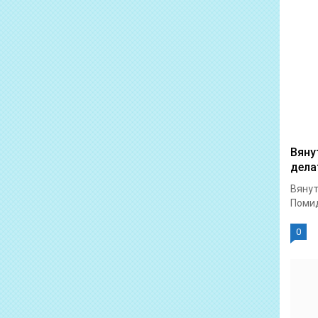
Вяну
дела
Вянут
Помид
0