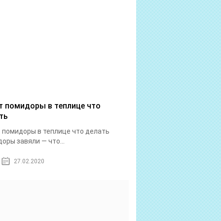
т помидоры в теплице что
ть
 помидоры в теплице что делать
оры завяли — что...
27.02.2020