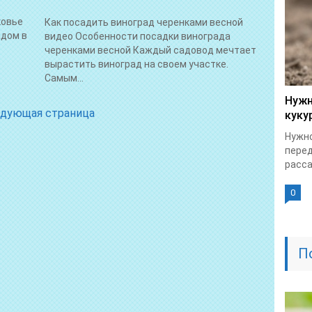
ковье
Как посадить виноград черенками весной
адом в
видео Особенности посадки винограда
черенками весной Каждый садовод мечтает
вырастить виноград на своем участке.
Самым...
Нужн
дующая страница
куку
Нужно
перед
рассад
0
П