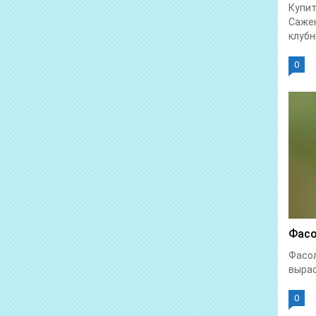
Купит
Саже
клубни
0
Фасо
Фасол
вырас
0