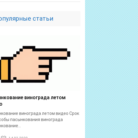
опулярные статьи
нкование винограда летом
о
кование винограда летом видео Срок
собы пасынкования винограда
кование...