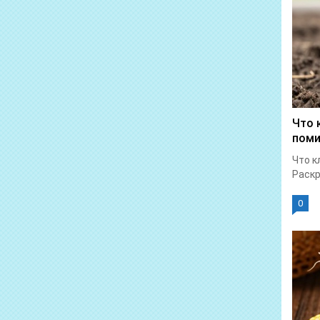
Что 
пом
Что к
Раскр
0