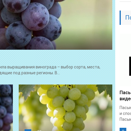
П
ла выращивания винограда – выбор сорта, места,
ящие под разные регионы. В...
Пасы
виде
Пасын
и спо
Пасын